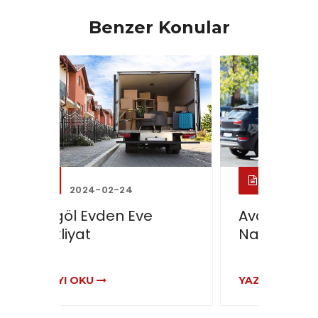
Benzer Konular
2024-02-24
Avanos Evden Eve
Deri
Nakliyat
Nakl
YAZIYI OKU
YAZIY