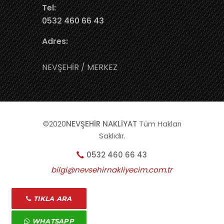
Tel:
0532 460 66 43
Adres:
NEVŞEHİR / MERKEZ
©2020
NEVŞEHİR NAKLİYAT
Tüm Hakları
Saklıdır.
0532 460 66 43
bilgi@nevsehirnakliyecim.com.tr
liyat
İstanbul Muğla Nakliyat
Amasya Evden Eve Nakliya
TIKLA ARA
WHATSAPP